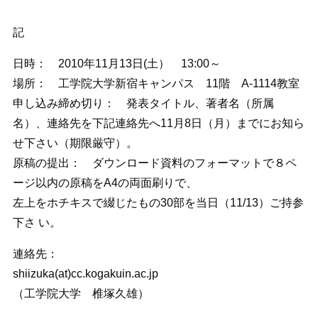
記
日時： 2010年11月13日(土） 13:00～
場所： 工学院大学新宿キャンパス 11階 A-1114教室
申し込み締め切り： 発表タイトル、著者名（所属
名）、連絡先を下記連絡先へ11月8日（月）までにお知ら
せ下さい（期限厳守）。
原稿の提出： ダウンロード資料のフォーマットで８ペ
ージ以内の原稿をA4の両面刷りで、
左上をホチキスで綴じたもの30部を当日（11/13）ご持参
下さ い。
連絡先：
shiizuka(at)cc.kogakuin.ac.jp
（工学院大学 椎塚久雄）