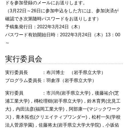
ドを参加登録のメールにお送りします。
（3月22日～26日に参加申込をした方には、参加決済が
確認でき次第随時パスワードをお送りします）
予稿集発行日：2022年3月24日（木）
パスワード有効開始日時：2022年3月24日（木）13：00
～
実行委員会
実行委員長 ：布川博士 （岩手県立大学）
プログラム委員長：羽倉淳（岩手県立大学）
実行委員 ：市川尚(岩手県立大学)，後藤祐介(芝
浦工業大学)，槫松理樹(岩手県立大学)，鈴木育男(北見工
大)，内田法彦(福岡工業大学)，阿部康一(マジックワーク
ス)，青木拓也(クリエイティブワンダー)，松村一矢(学校
法人菅原学園)，佐藤将太(岩手県立大学大学院)，小坂佑