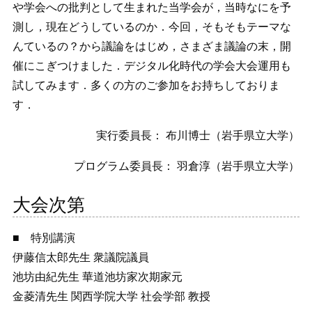
や学会への批判として生まれた当学会が，当時なにを予
測し，現在どうしているのか．今回，そもそもテーマな
んているの？から議論をはじめ，さまざま議論の末，開
催にこぎつけました．デジタル化時代の学会大会運用も
試してみます．多くの方のご参加をお持ちしておりま
す．
実行委員長： 布川博士（岩手県立大学）
プログラム委員長： 羽倉淳（岩手県立大学）
大会次第
■ 特別講演
伊藤信太郎先生 衆議院議員
池坊由紀先生 華道池坊家次期家元
金菱清先生 関西学院大学 社会学部 教授