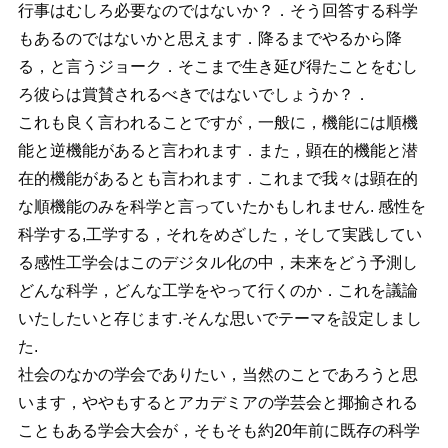
行事はむしろ必要なのではないか？．そう回答する科学
もあるのではないかと思えます．降るまでやるから降
る，と言うジョーク．そこまで生き延び得たことをむし
ろ彼らは賞賛されるべきではないでしょうか？．
これも良く言われることですが，一般に，機能には順機
能と逆機能があると言われます．また，顕在的機能と潜
在的機能があるとも言われます．これまで我々は顕在的
な順機能のみを科学と言っていたかもしれません. 感性を
科学する,工学する，それをめざした，そして実践してい
る感性工学会はこのデジタル化の中，未来をどう予測し
どんな科学，どんな工学をやって行くのか．これを議論
いたしたいと存じます.そんな思いでテーマを設定しまし
た.
社会のなかの学会でありたい，当然のことであろうと思
います，ややもするとアカデミアの学芸会と揶揄される
こともある学会大会が，そもそも約20年前に既存の科学