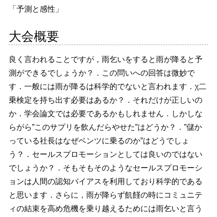
「予測と感性」
大会概要
良く言われることですが，雨乞いをすると雨が降ると予
測ができるでしょうか？．この問いへの回答は微妙で
す．一般には雨が降るは科学的でないと言われます．χ二
乗検定を持ち出す必要はあるか？．それだけが正しいの
か．学会論文では必要であるかもしれません．しかしな
らがら”このサプリを飲んだらやせた”はどうか？．”儲か
っている社長はなぜベンツに乗るのか”はどうでしょ
う？．セールスプロモーションとしては良いのではない
でしょうか？．そもそもそのようなセールスプロモーシ
ョンは人間の認知バイアスを利用しており科学的である
と思います．さらに，雨が降らず飢饉の時にコミュニテ
ィの結束を高め危機を乗り越えるためには雨乞いと言う