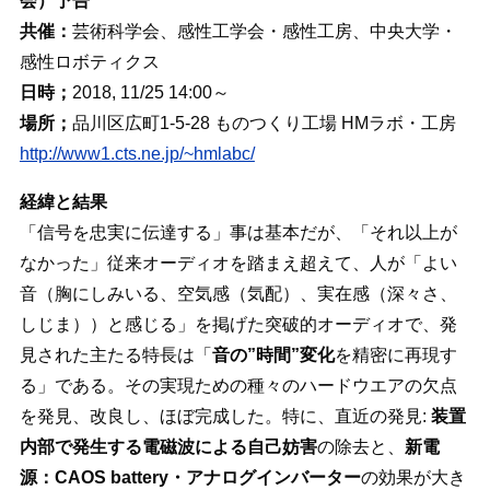
会）予告
共催：
芸術科学会、感性工学会・感性工房、中央大学・
感性ロボティクス
日時；
2018, 11/25 14:00～
場所；
品川区広町1-5-28 ものつくり工場 HMラボ・工房
http://www1.cts.ne.jp/~hmlabc/
経緯と結果
「信号を忠実に伝達する」事は基本だが、「それ以上が
なかった」従来オーディオを踏まえ超えて、人が「よい
音（胸にしみいる、空気感（気配）、実在感（深々さ、
しじま））と感じる」を掲げた突破的オーディオで、発
見された主たる特長は「
音の”時間”変化
を精密に再現す
る」である。その実現ための種々のハードウエアの欠点
を発見、改良し、ほぼ完成した。特に、直近の発見:
装置
内部で発生する電磁波による自己妨害
の除去と、
新電
源：CAOS battery・アナログインバーター
の効果が大き