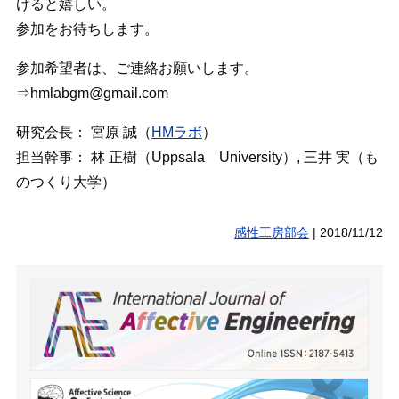
けると嬉しい。
参加をお待ちします。
参加希望者は、ご連絡お願いします。
⇒hmlabgm@gmail.com
研究会長： 宮原 誠（
HMラボ
）
担当幹事： 林 正樹（Uppsala University）, 三井 実（も
のつくり大学）
感性工房部会
|
2018/11/12