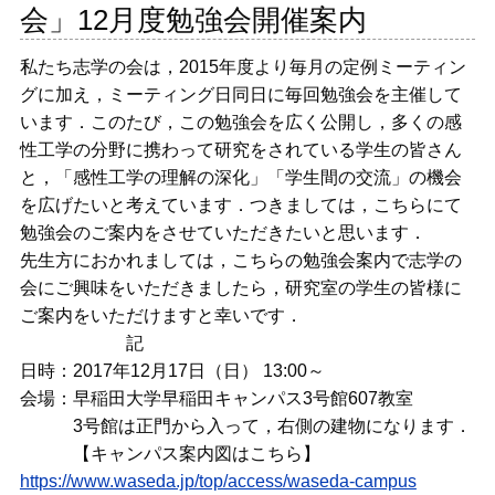
会」12月度勉強会開催案内
私たち志学の会は，2015年度より毎月の定例ミーティン
グに加え，ミーティング日同日に毎回勉強会を主催して
います．このたび，この勉強会を広く公開し，多くの感
性工学の分野に携わって研究をされている学生の皆さん
と，「感性工学の理解の深化」「学生間の交流」の機会
を広げたいと考えています．つきましては，こちらにて
勉強会のご案内をさせていただきたいと思います．
先生方におかれましては，こちらの勉強会案内で志学の
会にご興味をいただきましたら，研究室の学生の皆様に
ご案内をいただけますと幸いです．
記
日時：2017年12月17日（日） 13:00～
会場：早稲田大学早稲田キャンパス3号館607教室
3号館は正門から入って，右側の建物になります．
【キャンパス案内図はこちら】
https://www.waseda.jp/top/access/waseda-campus