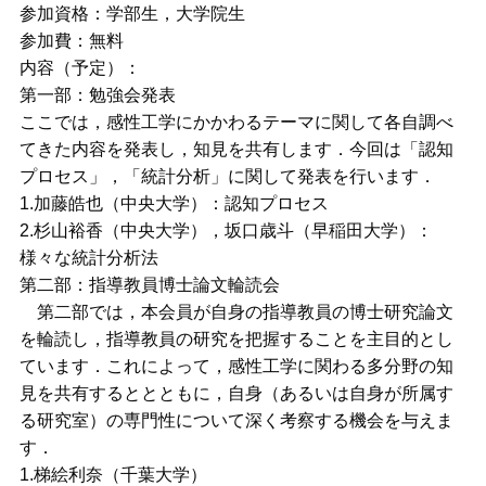
参加資格：学部生，大学院生
参加費：無料
内容（予定）：
第一部：勉強会発表
ここでは，感性工学にかかわるテーマに関して各自調べ
てきた内容を発表し，知見を共有します．今回は「認知
プロセス」，「統計分析」に関して発表を行います．
1.加藤皓也（中央大学）：認知プロセス
2.杉山裕香（中央大学），坂口歳斗（早稲田大学）：
様々な統計分析法
第二部：指導教員博士論文輪読会
第二部では，本会員が自身の指導教員の博士研究論文
を輪読し，指導教員の研究を把握することを主目的とし
ています．これによって，感性工学に関わる多分野の知
見を共有するととともに，自身（あるいは自身が所属す
る研究室）の専門性について深く考察する機会を与えま
す．
1.梯絵利奈（千葉大学）