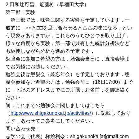
2.田和辻可昌，近藤将（早稲田大学）
第三部：実験
第三部では，味覚に関する実験を予定しています．一
般的に，○○と□□を足し合わせると△△の味になる，とい
う現象がありますが，これらのうちひとつを取り上げ，
様々な角度から実験，第一部で共有した統計分析法など
も駆使しながら分析を進める予定です．
勉強会に参加ご希望の方は，勉強会当日に，直接会場ま
でお気軽にお越しください．
勉強会後は懇親会（兼忘年会）も予定しております．懇
親会参加をご希望の方は，勉強会前日（16日17:00）まで
に，下記のアドレスまでにご所属，お名前，を御連絡く
ださい．
尚，これまでの勉強会に関しましてはこちら
（
http://www.shigakunokai.jp/activities/
）に記載しており
ます．あわせてご参考にしてください．
問い合わせ先：
志学の会（代表）梯絵利奈：shigakunokai[at]gmail.com