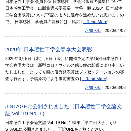
日本感性工学会 会員各位 日本感性工学会出版賞の募集について
日本感性工学会 出版賞選考委員長 大谷 毅 2020年日本感性
工学会出版賞について下記のように選考を進めたいと思いますの
で、 日本感性工学会員の皆様には、幅広
[…Read More]
お知らせ
|
2020/04/02
2020年 日本感性工学会春季大会表彰
2020年3月5日（木）, 6日（金）に開催予定の第15回日本感性工
学会春季大会は，新型コロナウイルス感染症の影響により中止い
たしました．よって今回の優秀発表賞はプレゼンテーションの審
査は行わず，予稿原稿による事前審査の
[…Read More]
お知らせ
|
2020/03/06
J-STAGEに公開されました（日本感性工学会論文
誌 Vol. 19 No. 1）
日本感性工学会論文誌 Vol. 19 No. 1 特集「第21回大会」がJ-
STAGEに公開されました 。 下記URLをご覧ください。