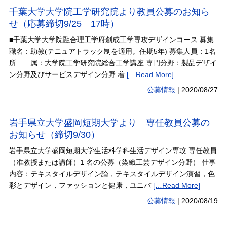
千葉大学大学院工学研究院より教員公募のお知ら
せ（応募締切9/25 17時）
■千葉大学大学院融合理工学府創成工学専攻デザインコース 募集
職名：助教(テニュアトラック制を適用。任期5年) 募集人員：1名
所 属：大学院工学研究院総合工学講座 専門分野：製品デザイ
ン分野及びサービスデザイン分野 着
[…Read More]
公募情報
|
2020/08/27
岩手県立大学盛岡短期大学より 専任教員公募の
お知らせ（締切9/30）
岩手県立大学盛岡短期大学生活科学科生活デザイン専攻 専任教員
（准教授または講師）1 名の公募（染織工芸デザイン分野） 仕事
内容：テキスタイルデザイン論，テキスタイルデザイン演習，色
彩とデザイン，ファッションと健康，ユニバ
[…Read More]
公募情報
|
2020/08/19