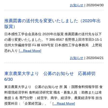
お知らせ
|
2020/04/30
推薦図書の送付先を変更いたしました（2020年出
版賞）
日本感性工学会会員各位 2020年出版賞 推薦図書の送付先を以下
の通り変更いたしました。 〒386-8567 長野県上田市常田3-15-1
信州大学繊維学部 Fii 棟 609号室 日本感性工学会事務局 上野宛
恐れ入り
[…Read More]
お知らせ
|
2020/04/21
東京農業大学より 公募のお知らせ 応募締切
6/30
東京農業大学より 公募のお知らせ 所 属 ：国際食料情報学部 食
料環境経済学科 食料経済研究室 職名・募集人員 ：助教または准
教授 1 名 専門分野 ：経営学、商学、経済学、農業経済学等 担当
授業科目：「企業経営論」、「
[…Read More]