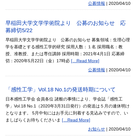
公募情報
|
2020/04/10
早稲田大学文学学術院より 公募のお知らせ 応
募締切5/22
早稲田大学文学学術院より 公募のお知らせ 募集領域：生理心理
学を基礎とする感性工学的研究 採用人数：１名 採用職名：教
授、准教授、または専任講師 採用時期：2021年4月1日 応募締
切：2020年5月22日（金）17時必
[…Read More]
公募情報
|
2020/04/10
「感性工学」Vol.18 No.1の発送時期について
日本感性工学会 会員各位 諸般の事情により、学会誌「感性工
学」Vol.18 No.1（2020年3月31日発行）の発送は５月の連休明け
となります。 5月中旬にはお手元に到着する見込みですので、い
ましばらくお待ちくださいま
[…Read More]
お知らせ
|
2020/04/10