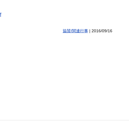
f
協賛/関連行事
|
2016/09/16