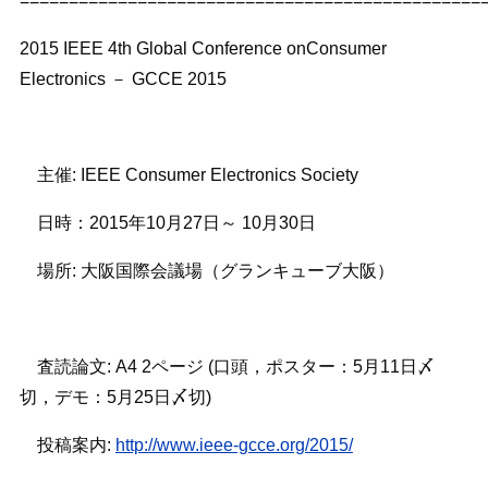
===============================================
2015 IEEE 4th Global Conference onConsumer
Electronics
－
GCCE 2015
主催
: IEEE Consumer Electronics Society
日時：
2015
年
10
月
27
日～
10
月
30
日
場所
:
大阪国際会議場（グランキューブ大阪）
査読論文
: A4 2
ページ
(
口頭，ポスター：
5
月
11
日〆
切，デモ：
5
月
25
日〆切
)
投稿案内
:
http://www.ieee-gcce.org/2015/