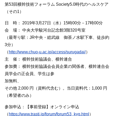
第53回横幹技術フォーラム Society5.0時代のヘルスケア
（その1）
日 時： 2019年3月27日（水）15時00分－17時00分
会 場： 中央大学駿河台記念館3階320号室
（最寄り駅：JR中央・総武線 御茶ノ水駅下車、徒歩約
3分）
（
http://www.chuo-u.ac.jp/access/surugadai/
）
主 催： 横幹技術協議会、横幹連合
参加費： 横幹技術協議会会員企業の関係者、横幹連合会
員学会の正会員、学生は参
加無料、
その他 2,000 円（資料代含む）。当日資料代：1,000 円
（希望者のみ）
参加申込：【事前登録】オンライン申込
（
https://www.trasti.jp/forum/forum53_kyg.html
）