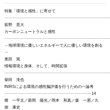
特集「環境と感性」に寄せて
·····················································································
荻野 晃大
カーボンニュートラルと感性
·····················································································
－地球環境に優しいエネルギーで人に優しい環境を創る
－
奥田 篤
情報環境と身体、そして、時間拡張
····················································································
柴田 滝也
fNIRSによる環境の感性脳評価を行うための一論考
·······································································14
檀 一平太／新岡 陽光／岡本 和真／森 一憲／久
徳 康史