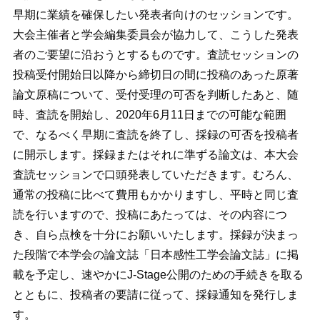
早期に業績を確保したい発表者向けのセッションです。
大会主催者と学会編集委員会が協力して、こうした発表
者のご要望に沿おうとするものです。査読セッションの
投稿受付開始日以降から締切日の間に投稿のあった原著
論文原稿について、受付受理の可否を判断したあと、随
時、査読を開始し、2020年6月11日までの可能な範囲
で、なるべく早期に査読を終了し、採録の可否を投稿者
に開示します。採録またはそれに準ずる論文は、本大会
査読セッションで口頭発表していただきます。むろん、
通常の投稿に比べて費用もかかりますし、平時と同じ査
読を行いますので、投稿にあたっては、その内容につ
き、自ら点検を十分にお願いいたします。採録が決まっ
た段階で本学会の論文誌「日本感性工学会論文誌」に掲
載を予定し、速やかにJ-Stage公開のための手続きを取る
とともに、投稿者の要請に従って、採録通知を発行しま
す。