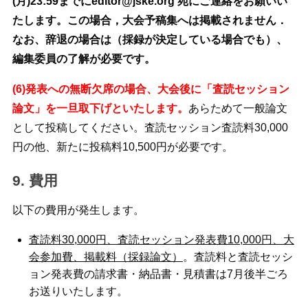
(月)23:59までにeditor@jske.org 宛にご連絡をお願いい
たします。この場合，大会予稿集へは掲載されません．
なお、辞退の場合は（採録が決定している場合でも）、
編集委員の了解が必要です。
(6)発表への無断欠席の場合、大会後に「査読セッション
論文」を一旦取下げといたします。
あらためて一般論文
として投稿してください。査読セッション査読料30,000
円の他、新たに投稿料10,500円が必要です。
9. 費用
以下の費用が発生します。
査読料30,000円、査読セッション発表費10,000円、大
会参加費、掲載料（採録論文）
。査読料と査読セッシ
ョン発表費の請求書・納品書・見積書は7月後半ごろ
お送りいたします。