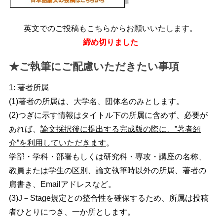
英文でのご投稿もこちらからお願いいたします。
締め切りました
★ご執筆にご配慮いただきたい事項
1: 著者所属
(1)著者の所属は、大学名、団体名のみとします。
(2)つぎに示す情報はタイトル下の所属に含めず、必要が
あれば、
論文採択後に提出する完成版の際に、”著者紹
介”を利用していただきます
。
学部・学科・部署もしくは研究科・専攻・講座の名称、
教員または学生の区別、論文執筆時以外の所属、著者の
肩書き、Emailアドレスなど。
(3)J－Stage規定との整合性を確保するため、所属は投稿
者ひとりにつき、一か所とします。