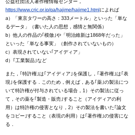
公益社団法人著作権情報センター，
https://www.cric.or.jp/qa/hajime/hajime1.html
によれば
a）「東京タワーの高さ：333メートル」といった「単な
るデータ」（書いた人の思想，感情と無関係）
b）他人の作品の｢模倣｣や「明治維新は1868年だった」
といった「単なる事実」（創作されていないもの）
c）表現されていない｢アイディア」
d）｢工業製品｣など
また，｢特許権｣は｢アイディア｣を保護し，｢著作権｣は｢表
現｣を保護する．このため，例えば，ある｢薬｣の製法につ
いて特許権が付与されている場合，1）その製法に従っ
て，その薬を｢製造・販売｣すること（アイディアの利
用）は特許権の侵害となり，2）その製法を書いた｢論文
をコピー｣すること（表現の利用）は｢著作権｣の侵害にな
る．