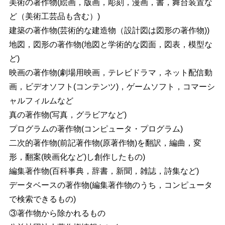
美術の著作物(絵画，版画，彫刻，漫画，書，舞台装置な
ど（美術工芸品も含む）)
建築の著作物(芸術的な建造物（設計図は図形の著作物))
地図，図形の著作物(地図と学術的な図面，図表，模型な
ど)
映画の著作物(劇場用映画，テレビドラマ，ネット配信動
画，ビデオソフト(コンテンツ)，ゲームソフト，コマーシ
ャルフィルムなど
真の著作物(写真，グラビアなど)
プログラムの著作物(コンピュータ・プログラム)
二次的著作物(前記著作物(原著作物)を翻訳，編曲，変
形，翻案(映画化など)し創作したもの)
編集著作物(百科事典，辞書，新聞，雑誌，詩集など)
データベースの著作物(編集著作物のうち，コンピュータ
で検索できるもの)
③著作物から除かれるもの