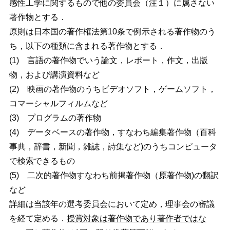
感性工学に関するもので他の委員会（注１）に属さない
著作物とする．
原則は日本国の著作権法第10条で例示される著作物のう
ち，以下の種類に含まれる著作物とする．
(1) 言語の著作物でいう論文，レポート，作文，出版
物，および講演資料など
(2) 映画の著作物のうちビデオソフト，ゲームソフト，
コマーシャルフィルムなど
(3) プログラムの著作物
(4) データベースの著作物，すなわち編集著作物（百科
事典，辞書，新聞，雑誌，詩集など)のうちコンピュータ
で検索できるもの
(5) 二次的著作物すなわち前掲著作物（原著作物)の翻訳
など
詳細は当該年の選考委員会において定め，理事会の審議
を経て定める．
授賞対象は著作物であり著作者ではな