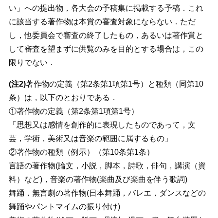
い」への提出物，各大会の予稿集に掲載する予稿．これ
に該当する著作物は本賞の審査対象にならない．ただ
し，他委員会で審査の終了したもの，あるいは著作賞と
して審査を望まずに供覧のみを目的とする場合は，この
限りでない．
(注2)
著作物の定義（第2条第1項第1号）と種類（同第10
条）は，以下のとおりである．
①著作物の定義（第2条第1項第1号）
「思想又は感情を創作的に表現したものであって，文
芸，学術，美術又は音楽の範囲に属するもの」
②著作物の種類（例示）（第10条第1条）
言語の著作物(論文，小説，脚本，詩歌，俳句，講演（資
料）など)，音楽の著作物(楽曲及び楽曲を伴う歌詞)
舞踊，無言劇の著作物(日本舞踊，バレエ，ダンスなどの
舞踊やパントマイムの振り付け)