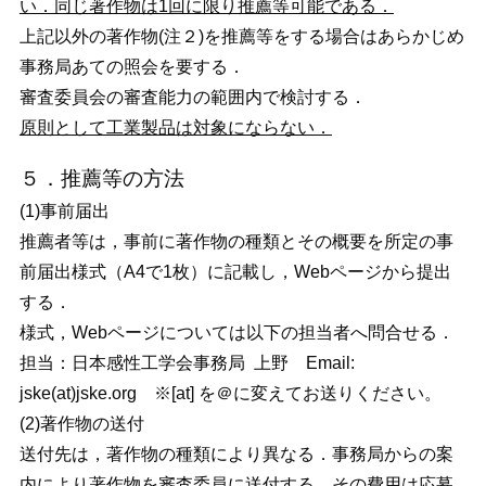
い．同じ著作物は1回に限り推薦等可能である．
上記以外の著作物(注２)を推薦等をする場合はあらかじめ
事務局あての照会を要する．
審査委員会の審査能力の範囲内で検討する．
原則として工業製品は対象にならない．
５．推薦等の方法
(1)事前届出
推薦者等は，事前に著作物の種類とその概要を所定の事
前届出様式（A4で1枚）に記載し，Webページから提出
する．
様式，Webページについては以下の担当者へ問合せる．
担当：日本感性工学会事務局 上野 Email:
jske(at)jske.org ※[at] を＠に変えてお送りください。
(2)著作物の送付
送付先は，著作物の種類により異なる．事務局からの案
内により著作物を審査委員に送付する．その費用は応募