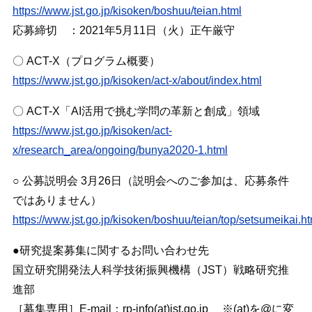
https://www.jst.go.jp/kisoken/boshuu/teian.html
応募締切 ：2021年5月11日（火）正午厳守
〇 ACT-X（プログラム概要）
https://www.jst.go.jp/kisoken/act-x/about/index.html
〇 ACT-X「AI活用で挑む学問の革新と創成」領域
https://www.jst.go.jp/kisoken/act-
x/research_area/ongoing/bunya2020-1.html
○ 公募説明会 3月26日（説明会へのご参加は、応募条件
ではありません）
https://www.jst.go.jp/kisoken/boshuu/teian/top/setsumeikai.ht
●研究提案募集に関するお問い合わせ先
国立研究開発法人科学技術振興機構（JST）戦略研究推
進部
［募集専用］E-mail：rp-info(at)jst.go.jp ※(at)を@に変