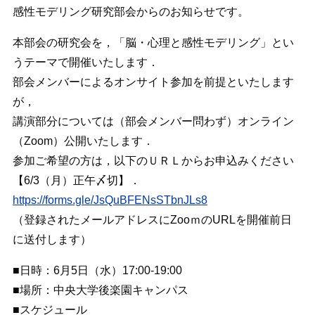
感性モデリング研究部会からのお知らせです。
本部会の研究会を，「脳・心理と感性モデリング」とい
うテーマで開催いたします．
部会メンバーによるオンサイト参加を前提といたします
が，
講演部分については（部会メンバー問わず）オンライン
（Zoom）公開いたします．
参加ご希望の方は，以下のＵＲＬからお申込みください
【6/3（月）正午〆切】．
https://forms.gle/JsQuBFENsSTbnJLs8
（登録されたメールアドレスにZooｍのURLを開催前日
に送付します）
■日時：6月5日（水）17:00-19:00
■場所：中央大学後楽園キャンパス
■スケジュール