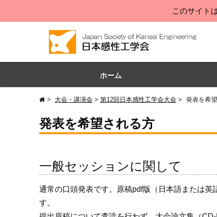
このサイトは
ホーム
大会・講演会
第12回日本感性工学会大会
発表を希
発表を希望される方
一般セッションに関して
通常の口頭発表です。原稿pdf版（日本語または英
す。
提出原稿について査読を行わず、大会論文集（CD-