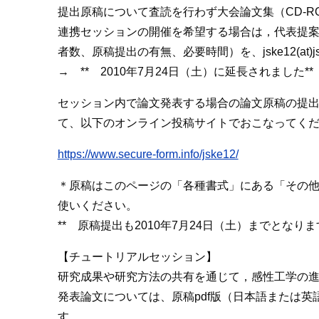
提出原稿について査読を行わず大会論文集（CD-R
連携セッションの開催を希望する場合は，代表提案者
者数、原稿提出の有無、必要時間）を、jske12(at)j
→ ** 2010年7月24日（土）に延長されました**
セッション内で論文発表する場合の論文原稿の提
て、以下のオンライン投稿サイトでおこなってく
https://www.secure-form.info/jske12/
＊原稿はこのページの「各種書式」にある「その
使いください。
** 原稿提出も2010年7月24日（土）までとなりま
【チュートリアルセッション】
研究成果や研究方法の共有を通じて，感性工学の
発表論文については、原稿pdf版（日本語または英
す。