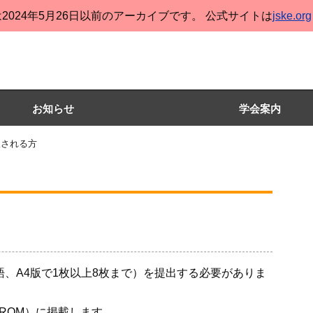
2024年5月26日以前のアーカイブです。 公式サイトは
jske.org
お知らせ
学会案内
望される方
語、A4版で1枚以上8枚まで）を提出する必要がありま
ROM）に掲載します。