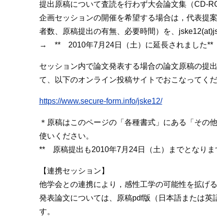
提出原稿について査読を行わず大会論文集（CD-R
企画セッションの開催を希望する場合は，代表提案者
者数、原稿提出の有無、必要時間）を、jske12(at)j
→ ** 2010年7月24日（土）に延長されました**
セッション内で論文発表する場合の論文原稿の提
て、以下のオンライン投稿サイトでおこなってく
https://www.secure-form.info/jske12/
＊原稿はこのページの「各種書式」にある「その
使いください。
** 原稿提出も2010年7月24日（土）までとなりま
【連携セッション】
他学会との連携により，感性工学の可能性を拡げ
発表論文については、原稿pdf版（日本語または英
す。