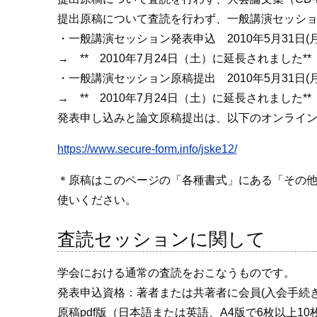
提出原稿について査読を行わず、一般講演セッシ
・一般講演セッション発表申込 2010年5月31日(月)
→ ** 2010年7月24日（土）に延長されました**
・一般講演セッション原稿提出 2010年5月31日(月)
→ ** 2010年7月24日（土）に延長されました**
発表申し込みと論文原稿提出は、以下のオンライ
https://www.secure-form.info/jske12/
＊原稿はこのページの「各種書式」にある「その
使いください。
査読セッションに関して
学会における通常の査読をおこなうものです。
発表申込資格：著者または共著者に会員(入会手続
原稿pdf版（日本語または英語、A4版で6枚以上1